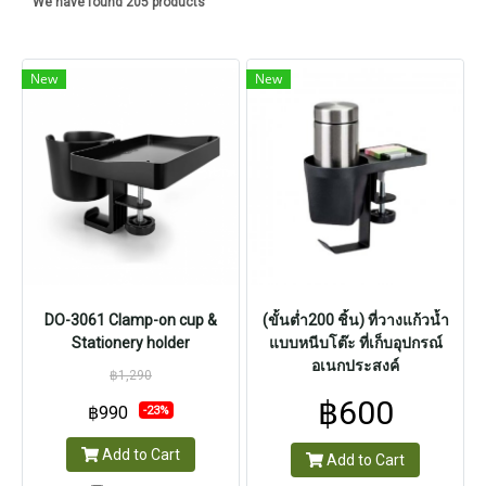
We have found 205 products
New
New
DO-3061 Clamp-on cup &
(ขั้นต่ำ200 ชิ้น) ที่วางแก้วน้ำ
Stationery holder
แบบหนีบโต๊ะ ที่เก็บอุปกรณ์
อเนกประสงค์
฿1,290
฿600
฿990
-23%
Add to Cart
Add to Cart