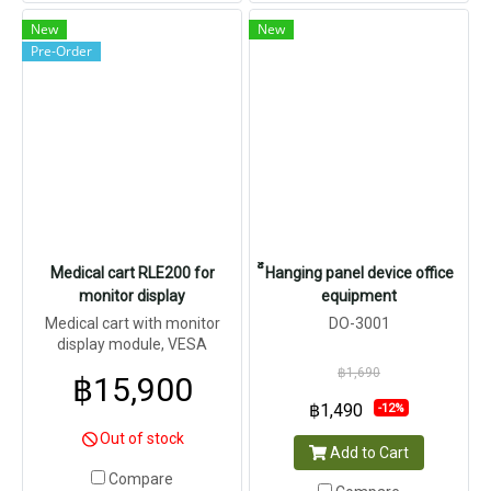
New
New
Pre-Order
Medical cart RLE200 for
็็Hanging panel device office
monitor display
equipment
Medical cart with monitor
DO-3001
display module, VESA
Compatibility, 5 wheels with
฿1,690
฿15,900
lock, Hight adjustable, made
with
฿1,490
-12%
aluminum/plastics/metals.
Out of stock
Add to Cart
Compare