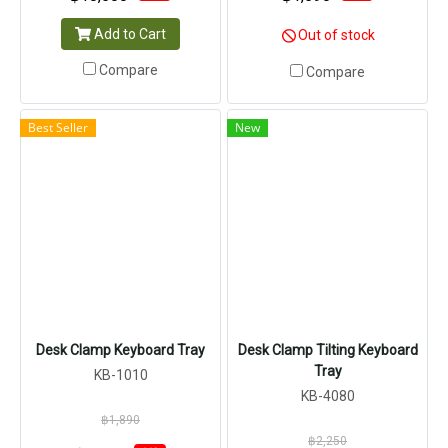
Add to Cart
Out of stock
Compare
Compare
Best Seller
New
Desk Clamp Keyboard Tray
Desk Clamp Tilting Keyboard
Tray
KB-1010
KB-4080
฿1,890
฿2,250