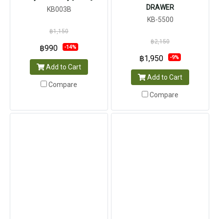
DRAWER
KB003B
KB-5500
฿1,150
฿2,150
฿990
-14%
฿1,950
-9%
Add to Cart
Add to Cart
Compare
Compare