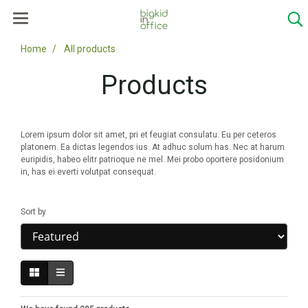
Home
All products
Products
Lorem ipsum dolor sit amet, pri et feugiat consulatu. Eu per ceteros
platonem. Ea dictas legendos ius. At adhuc solum has. Nec at harum
euripidis, habeo elitr patrioque ne mel. Mei probo oportere posidonium
in, has ei everti volutpat consequat.
Sort by