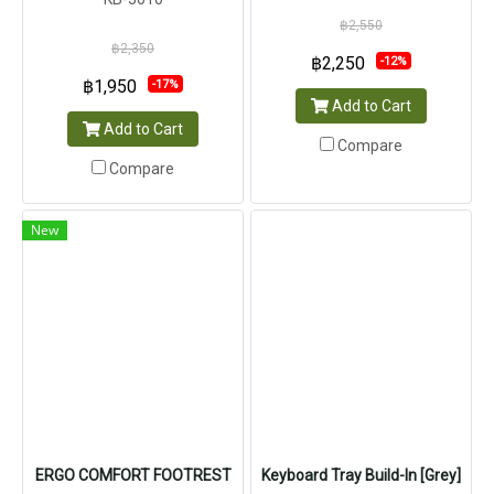
฿2,550
฿2,350
฿2,250
-12%
฿1,950
-17%
Add to Cart
Add to Cart
Compare
Compare
New
ERGO COMFORT FOOTREST
Keyboard Tray Build-In [Grey]