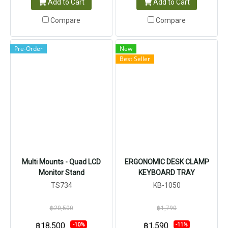
Add to Cart
Add to Cart
Compare
Compare
Pre-Order
New
Best Seller
Multi Mounts - Quad LCD
ERGONOMIC DESK CLAMP
Monitor Stand
KEYBOARD TRAY
TS734
KB-1050
฿20,500
฿1,790
฿18,500
฿1,590
-10%
-11%