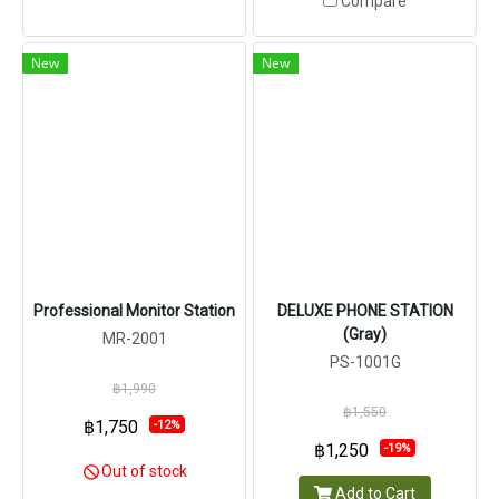
Compare
New
New
Professional Monitor Station
DELUXE PHONE STATION
(Gray)
MR-2001
PS-1001G
฿1,990
฿1,550
฿1,750
-12%
฿1,250
-19%
Out of stock
Add to Cart