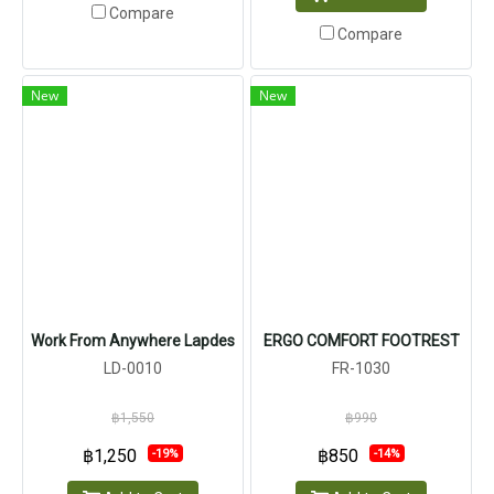
Compare
Compare
New
New
Work From Anywhere Lapdes
ERGO COMFORT FOOTREST
LD-0010
FR-1030
฿1,550
฿990
฿1,250
฿850
-19%
-14%