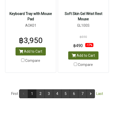
Keyboard Tray wIth Mouse
Soft Skin Gel Wrist Rest
Pad
Mouse
AOK01
GL100S
฿590
฿3,950
฿490
-17%
Add to Cart
Add to Cart
Compare
Compare
First
1
2
3
4
5
6
7
Last