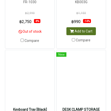
FR-1030
KB003G
฿2,990
฿1,150
฿2,750
฿990
-8%
-14%
Add to Cart
Out of stock
Compare
Compare
New
Keyboard Tray [Black]
DESK CLAMP STORAGE