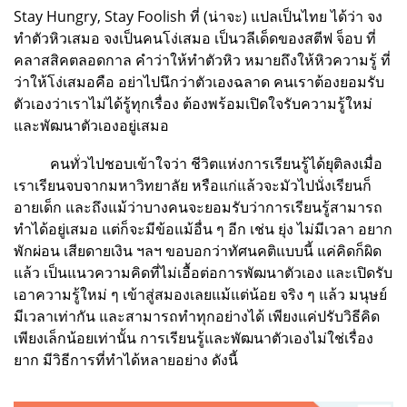
Stay Hungry, Stay Foolish ที่ (น่าจะ) แปลเป็นไทย ได้ว่า จง
ทำตัวหิวเสมอ จงเป็นคนโง่เสมอ เป็นวลีเด็ดของสตีฟ จ็อบ ที่
คลาสสิคตลอดกาล คำว่าให้ทำตัวหิว หมายถึงให้หิวความรู้ ที่
ว่าให้โง่เสมอคือ อย่าไปนึกว่าตัวเองฉลาด คนเราต้องยอมรับ
ตัวเองว่าเราไม่ได้รู้ทุกเรื่อง ต้องพร้อมเปิดใจรับความรู้ใหม่
และพัฒนาตัวเองอยู่เสมอ
คนทั่วไปชอบเข้าใจว่า ชีวิตแห่งการเรียนรู้ได้ยุติลงเมื่อ
เราเรียนจบจากมหาวิทยาลัย หรือแก่แล้วจะมัวไปนั่งเรียนก็
อายเด็ก และถึงแม้ว่าบางคนจะยอมรับว่าการเรียนรู้สามารถ
ทำได้อยู่เสมอ แต่ก็จะมีข้อแม้อื่น ๆ อีก เช่น ยุ่ง ไม่มีเวลา อยาก
พักผ่อน เสียดายเงิน ฯลฯ ขอบอกว่าทัศนคติแบบนี้ แค่คิดก็ผิด
แล้ว เป็นแนวความคิดที่ไม่เอื้อต่อการพัฒนาตัวเอง และเปิดรับ
เอาความรู้ใหม่ ๆ เข้าสู่สมองเลยแม้แต่น้อย จริง ๆ แล้ว มนุษย์
มีเวลาเท่ากัน และสามารถทำทุกอย่างได้ เพียงแค่ปรับวิธีคิด
เพียงเล็กน้อยเท่านั้น การเรียนรู้และพัฒนาตัวเองไม่ใช่เรื่อง
ยาก มีวิธีการที่ทำได้หลายอย่าง ดังนี้