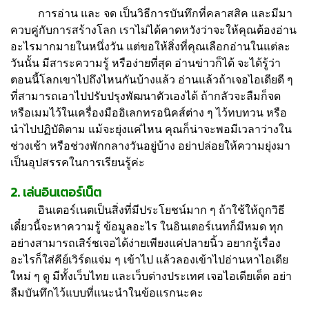
การอ่าน และ จด เป็นวิธีการบันทึกที่คลาสสิค และมีมา
ควบคู่กับการสร้างโลก เราไม่ได้คาดหวังว่าจะให้คุณต้องอ่าน
อะไรมากมายในหนึ่งวัน แต่ขอให้สิ่งที่คุณเลือกอ่านในแต่ละ
วันนั้น มีสาระความรู้ หรือง่ายที่สุด อ่านข่าวก็ได้ จะได้รู้ว่า
ตอนนี้โลกเขาไปถึงไหนกันบ้างแล้ว อ่านแล้วถ้าเจอไอเดียดี ๆ
ที่สามารถเอาไปปรับปรุงพัฒนาตัวเองได้ ถ้ากลัวจะลืมก็จด
หรือเมมไว้ในเครื่องมืออิเลกทรอนิคส์ต่าง ๆ ไว้ทบทวน หรือ
นำไปปฏิบัติตาม แม้จะยุ่งแค่ไหน คุณก็น่าจะพอมีเวลาว่างใน
ช่วงเช้า หรือช่วงพักกลางวันอยู่บ้าง อย่าปล่อยให้ความยุ่งมา
เป็นอุปสรรคในการเรียนรู้ค่ะ
2. เล่นอินเตอร์เน็ต
อินเตอร์เนตเป็นสิ่งที่มีประโยชน์มาก ๆ ถ้าใช้ให้ถูกวิธี
เดี๋ยวนี้จะหาความรู้ ข้อมูลอะไร ในอินเตอร์เนทก็มีหมด ทุก
อย่างสามารถเสิร์ชเจอได้ง่ายเพียงแค่ปลายนิ้ว อยากรู้เรื่อง
อะไรก็ใส่คีย์เวิร์ดแจ่ม ๆ เข้าไป แล้วลองเข้าไปอ่านหาไอเดีย
ใหม่ ๆ ดู มีทั้งเว็บไทย และเว็บต่างประเทศ เจอไอเดียเด็ด อย่า
ลืมบันทึกไว้แบบที่แนะนำในข้อแรกนะคะ