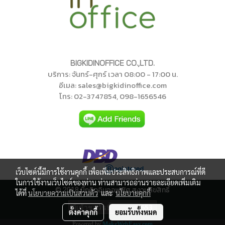
BIGKIDINOFFICE CO.,LTD.
บริการ: จันทร์-ศุกร์ เวลา 08:00 - 17:00 น.
อีเมล: sales@bigkidinoffice.com
โทร
: 02-374785
4
, 098-1656546
เว็บไซต์นี้มีการใช้งานคุกกี้ เพื่อเพิ่มประสิทธิภาพและประสบการณ์ที่ดี
ในการใช้งานเว็บไซต์ของท่าน ท่านสามารถอ่านรายละเอียดเพิ่มเติม
บิ๊กคิดอินออฟฟิศ สงวนลิขสิทธิ์
©
2018
ได้ที่
นโยบายความเป็นส่วนตัว
และ
นโยบายคุกกี้
ผู้เข้าชมวันนี้
653
ตั้งค่าคุกกี้
ยอมรับทั้งหมด
Powered by
MakeWebEasy.com