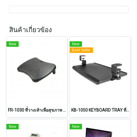
สินค้าเกี่ยวข้อง
New
New
Best Seller
FR-1030 ที่่วางเท้าเพื่อสุขภาพ ที่พักเท้า ปรับความเอียงได้ 2 ระดับ
KB-1050 KEYBOARD TRAY ที่วางคีย์บอร์ดแบบหนีบโต๊ะ ขนาดเล็ก
New
New