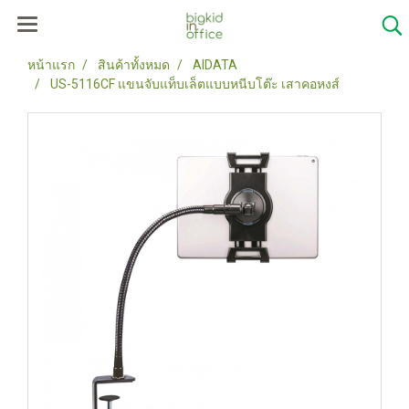
หน้าแรก
สินค้าทั้งหมด
AIDATA
US-5116CF แขนจับแท็บเล็ตแบบหนีบโต๊ะ เสาคอหงส์