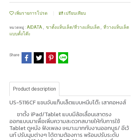
เพิ่มรายการโปรด
เปรียบเทียบ
AIDATA
ขาตั้งแท็บเล็ต/ที่วางแท็บเล็ต
ที่วางแท็บเล็ต
หมวดหมู่ :
,
,
แบบตั้งโต๊ะ
Share
Product description
US-5116CF แขนจับแท็บเล็ตแบบหนีบโต๊ะ เสาคอหงส์
ขาตั้ง iPad/Tablet แบบมีล้อเลื่อนเสาตรง
ออกแบบมาเพื่อเพิ่มความสะดวกสบายให้กับการใช้
Tablet ดูหนัง ฟังเพลง เหมาะมากกับงานออกบูธ/ อีเว้
นท์ ปรับมุมต่างๆ ได้ตามต้องการ พร้อมปรับระดับ