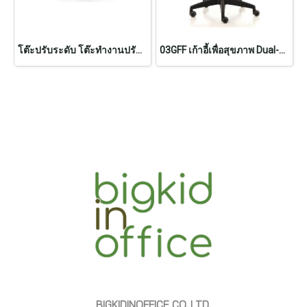
โต๊ะปรับระดับ โต๊ะทำงานปรับระดับไฟฟ้า (ท็อปโต๊ะเล็ก)
03GFF เก้าอี้เพื่อสุขภาพ Dual-03GFF (สินค้าพรีออเดอร์ 7-14วัน)
BIGKIDINOFFICE CO.,LTD.