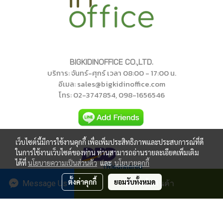
BIGKIDINOFFICE CO.,LTD.
บริการ: จันทร์-ศุกร์ เวลา 08:00 - 17:00 น.
อีเมล: sales@bigkidinoffice.com
โทร
: 02-374785
4
, 098-1656546
เว็บไซต์นี้มีการใช้งานคุกกี้ เพื่อเพิ่มประสิทธิภาพและประสบการณ์ที่ดี
ในการใช้งานเว็บไซต์ของท่าน ท่านสามารถอ่านรายละเอียดเพิ่มเติม
ได้ที่
นโยบายความเป็นส่วนตัว
และ
นโยบายคุกกี้
ตั้งค่าคุกกี้
ยอมรับทั้งหมด
Message Us
สั่งซื้อสินค้า
บิ๊กคิดอินออฟฟิศ สงวนลิขสิทธิ์
©
2018
ผู้เข้าชมวันนี้
671
Powered by
MakeWebEasy.com